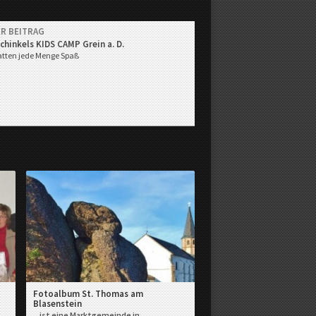
R BEITRAG
chinkels KIDS CAMP Grein a. D.
atten jede Menge Spaß
Fotoalbum St. Thomas am
Blasenstein
...ist eine Marktgemeinde in