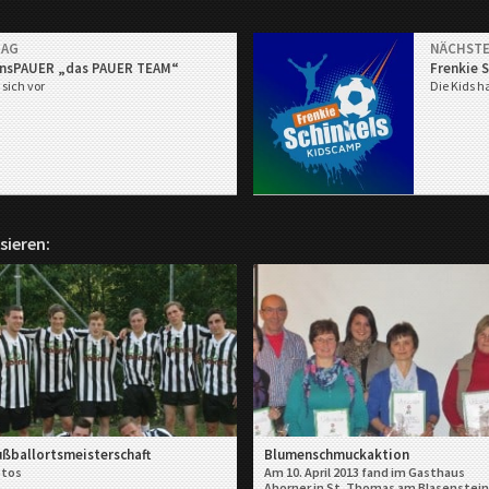
RAG
NÄCHSTE
ensPAUER „das PAUER TEAM“
Frenkie S
 sich vor
Die Kids h
sieren:
ußballortsmeisterschaft
Blumenschmuckaktion
otos
Am 10. April 2013 fand im Gasthaus
Ahorner in St. Thomas am Blasenstein