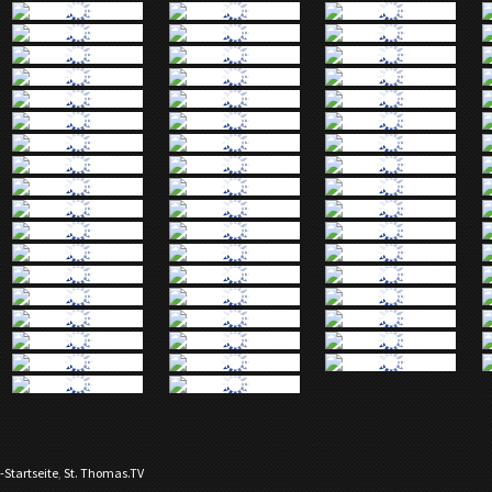
-Startseite
,
St. Thomas.TV