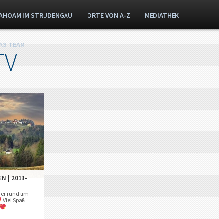
AHOAM IM STRUDENGAU
ORTE VON A-Z
MEDIATHEK
AS TEAM
TV
N | 2013-
der rund um
Viel Spaß