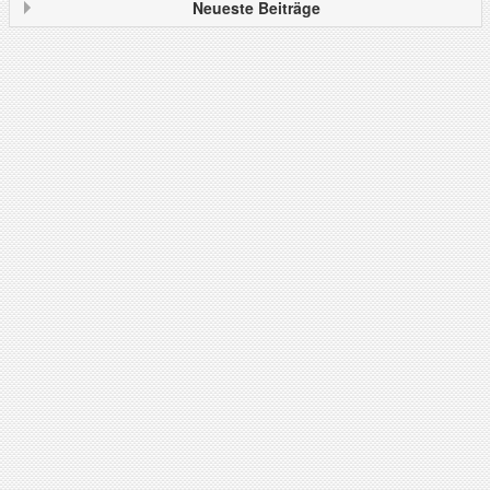
v
Neueste Beiträge
…
m
e
h
r
T
V
a
u
s
d
e
r
R
e
g
i
o
n