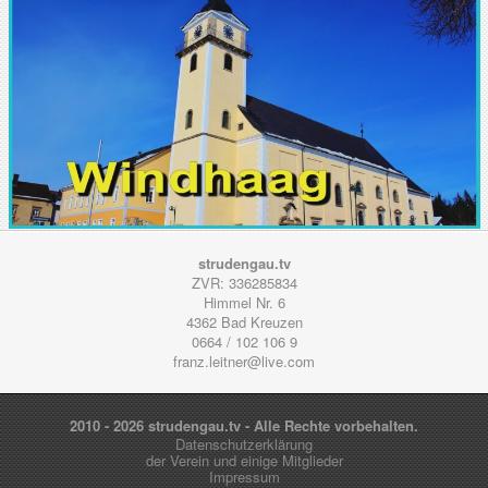
strudengau.tv
ZVR: 336285834
Himmel Nr. 6
4362
Bad Kreuzen
0664 / 102 106 9
franz.leitner@live.com
2010 - 2026 strudengau.tv - Alle Rechte vorbehalten.
Datenschutzerklärung
der Verein und einige Mitglieder
Impressum