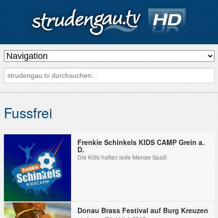
s
t
r
u
d
Fussfrei
e
n
Frenkie Schinkels KIDS CAMP Grein a.
g
D.
Die Kids hatten jede Menge Spaß
a
u
.
t
Donau Brass Festival auf Burg Kreuzen