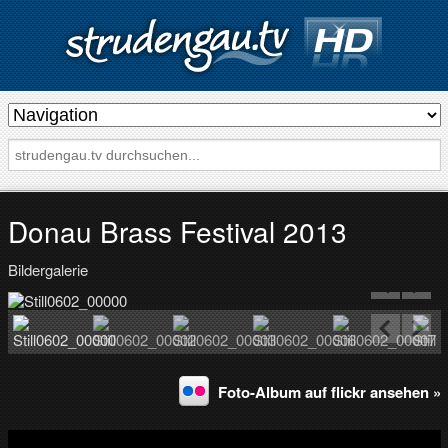
s
t
r
u
d
Donau Brass Festival 2013
e
Bildergalerie
n
g
a
u
.
Foto-Album auf flickr ansehen »
t