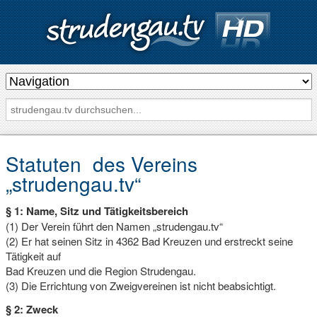
s
t
r
u
d
Statuten des Vereins
e
„strudengau.tv“
n
§ 1: Name, Sitz und Tätigkeitsbereich
g
(1) Der Verein führt den Namen „strudengau.tv“
a
(2) Er hat seinen Sitz in 4362 Bad Kreuzen und erstreckt seine
u
Tätigkeit auf
Bad Kreuzen und die Region Strudengau.
.
(3) Die Errichtung von Zweigvereinen ist nicht beabsichtigt.
t
§ 2: Zweck