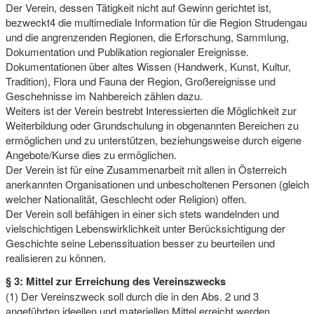
v
Der Verein, dessen Tätigkeit nicht auf Gewinn gerichtet ist,
bezweckt4 die multimediale Information für die Region Strudengau
…
und die angrenzenden Regionen, die Erforschung, Sammlung,
m
Dokumentation und Publikation regionaler Ereignisse.
e
Dokumentationen über altes Wissen (Handwerk, Kunst, Kultur,
h
r
Tradition), Flora und Fauna der Region, Großereignisse und
T
Geschehnisse im Nahbereich zählen dazu.
V
Weiters ist der Verein bestrebt Interessierten die Möglichkeit zur
a
Weiterbildung oder Grundschulung in obgenannten Bereichen zu
u
ermöglichen und zu unterstützen, beziehungsweise durch eigene
s
Angebote/Kurse dies zu ermöglichen.
d
e
Der Verein ist für eine Zusammenarbeit mit allen in Österreich
r
anerkannten Organisationen und unbescholtenen Personen (gleich
R
welcher Nationalität, Geschlecht oder Religion) offen.
e
Der Verein soll befähigen in einer sich stets wandelnden und
g
vielschichtigen Lebenswirklichkeit unter Berücksichtigung der
i
Geschichte seine Lebenssituation besser zu beurteilen und
o
n
realisieren zu können.
§ 3: Mittel zur Erreichung des Vereinszwecks
(1) Der Vereinszweck soll durch die in den Abs. 2 und 3
angeführten ideellen und materiellen Mittel erreicht werden.