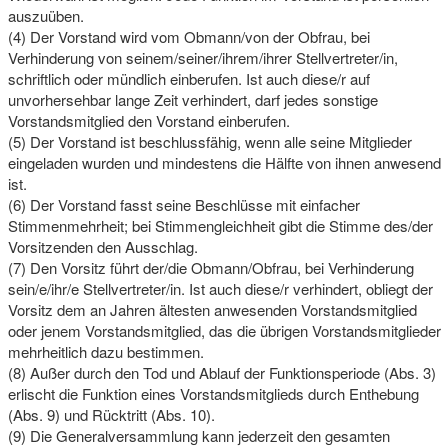
auszuüben.
(4) Der Vorstand wird vom Obmann/von der Obfrau, bei
Verhinderung von seinem/seiner/ihrem/ihrer Stellvertreter/in,
schriftlich oder mündlich einberufen. Ist auch diese/r auf
unvorhersehbar lange Zeit verhindert, darf jedes sonstige
Vorstandsmitglied den Vorstand einberufen.
(5) Der Vorstand ist beschlussfähig, wenn alle seine Mitglieder
eingeladen wurden und mindestens die Hälfte von ihnen anwesend
ist.
(6) Der Vorstand fasst seine Beschlüsse mit einfacher
Stimmenmehrheit; bei Stimmengleichheit gibt die Stimme des/der
Vorsitzenden den Ausschlag.
(7) Den Vorsitz führt der/die Obmann/Obfrau, bei Verhinderung
sein/e/ihr/e Stellvertreter/in. Ist auch diese/r verhindert, obliegt der
Vorsitz dem an Jahren ältesten anwesenden Vorstandsmitglied
oder jenem Vorstandsmitglied, das die übrigen Vorstandsmitglieder
mehrheitlich dazu bestimmen.
(8) Außer durch den Tod und Ablauf der Funktionsperiode (Abs. 3)
erlischt die Funktion eines Vorstandsmitglieds durch Enthebung
(Abs. 9) und Rücktritt (Abs. 10).
(9) Die Generalversammlung kann jederzeit den gesamten