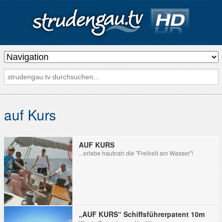
s
t
r
u
d
auf Kurs
e
n
AUF KURS
g
...erlebe hautnah die "Freiheit am Wasser"!
a
u
.
t
„AUF KURS“ Schiffsführerpatent 10m