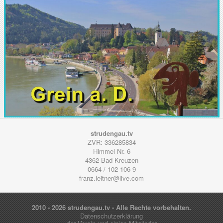
strudengau.tv
ZVR: 336285834
Himmel Nr. 6
4362
Bad Kreuzen
0664 / 102 106 9
franz.leitner@live.com
2010 - 2026 strudengau.tv - Alle Rechte vorbehalten.
Datenschutzerklärung