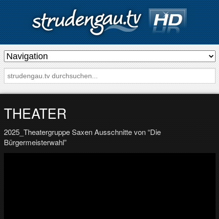
s
t
r
u
d
THEATER
e
2025_Theatergruppe Saxen Ausschnitte von “Die
n
Bürgermeisterwahl”
g
a
u
.
t