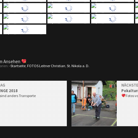
im Ansehen
orien:
-Startseite
,
FOTOS Leitner Christian
,
St. Nikola a. D.
RAG
NÄCHSTE
ENGE 2018
Pokalturn
ind anders Transporte
Fotos v