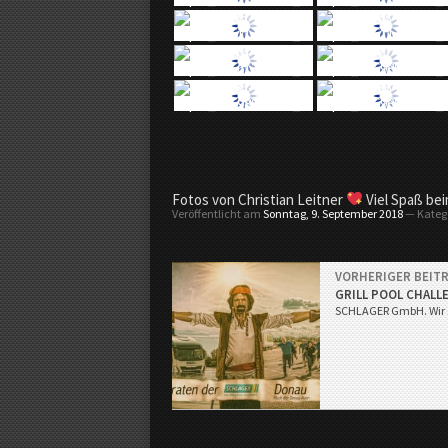
g
a
u
.
t
Fotos von Christian Leitner
Viel Spaß be
Veröffentlicht am
Sonntag, 9. September 2018
— Kateg
v
VORHERIGER BEIT
GRILL POOL CHALL
SCHLAGER GmbH. Wir s
…
m
e
h
r
T