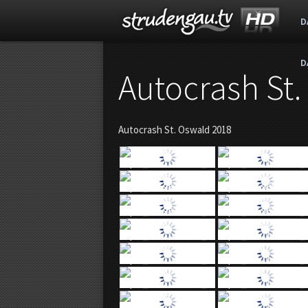
D
D
s
Autocrash St
t
Autocrash St. Oswald 2018
r
u
d
e
n