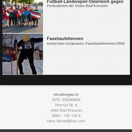
Fußball-Länderspiel Österreich gegen
Türkei und Jugendtag
Ferienaktion der Union Bad Kreuzen
Fassltaufelrennen
schon fast vergessen: Fassltaufelrennen 2006
strudengau.tv
ZVR: 336285834
Himmel Nr. 6
4362
Bad Kreuzen
0664 / 102 106 9
franz.leitner@live.com