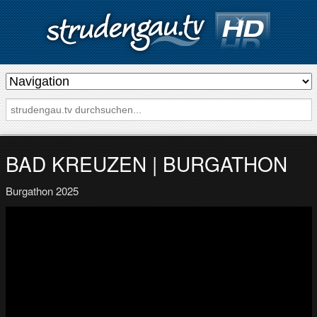
s
t
r
u
d
BAD KREUZEN | BURGATHON
e
Burgathon 2025
n
g
a
u
.
t