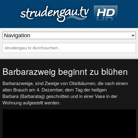
s
t
r
u
d
Barbarazweig beginnt zu blühen
e
Barbarazweige, sind Zweige von Obstbäumen, die nach einem
n
alten Brauch am 4. Dezember, dem Tag der heiligen
g
Barbara (Barbaratag) geschnitten und in einer Vase in der
a
Wohnung aufgestellt werden.
u
.
t