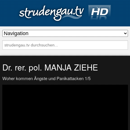
s
t
r
u
d
Dr. rer. pol. MANJA ZIEHE
e
Woher kommen Ängste und Panikattacken 1/5
n
g
a
u
.
t