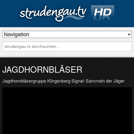
s
t
r
u
d
JAGDHORNBLÄSER
e
Jagdhornbläsergruppe Klingenberg Signal: Sammeln der Jäger
n
g
a
u
.
t