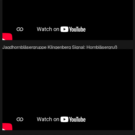
Jagdhornbläsergruppe Klingenberg Signal: Hornbläsergruß