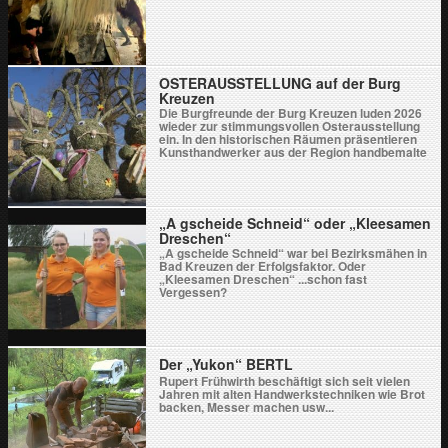
OSTERAUSSTELLUNG auf der Burg
Kreuzen
Die Burgfreunde der Burg Kreuzen luden 2026
wieder zur stimmungsvollen Osterausstellung
ein. In den historischen Räumen präsentieren
Kunsthandwerker aus der Region handbemalte
Ostereier, Keramik, Holzarbeiten, Textilkunst
und Frühlingsdekorationen. Ergänzt wird das
Angebot durch regionale Schmankerl, ein
gemütliches Burgcafé und ein kleines
Kinderprogramm. Die Ausstellung bot ein
„A gscheide Schneid“ oder „Kleesamen
inspirierendes Erlebnis für die ganze Familie,
Dreschen“
viele Gäste kamen und stimmten sich auf den
„A gscheide Schneid“ war bei Bezirksmähen in
Frühling ein.
Bad Kreuzen der Erfolgsfaktor. Oder
„Kleesamen Dreschen“ ...schon fast
Vergessen?
Der „Yukon“ BERTL
Rupert Frühwirth beschäftigt sich seit vielen
Jahren mit alten Handwerkstechniken wie Brot
backen, Messer machen usw...