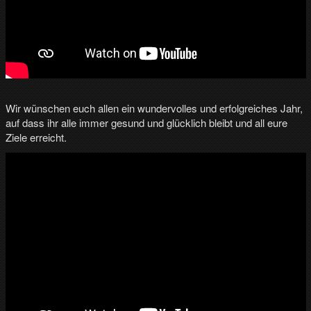
v
…
m
e
h
r
T
V
Wir wünschen euch allen ein wundervolles und erfolgreiches Jahr,
a
auf dass ihr alle immer gesund und glücklich bleibt und all eure
u
Ziele erreicht.
s
d
e
r
R
e
g
i
o
n