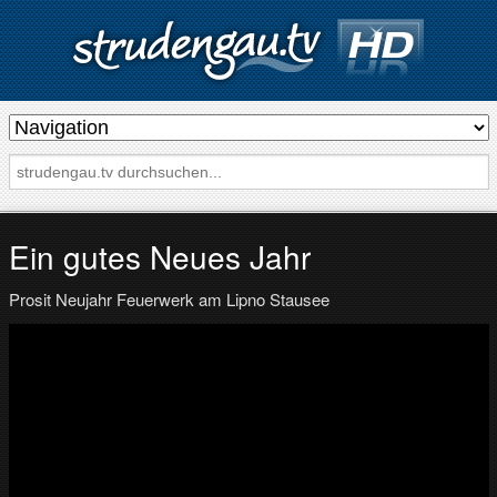
s
t
r
u
d
Ein gutes Neues Jahr
e
Prosit Neujahr Feuerwerk am Lipno Stausee
n
g
a
u
.
t