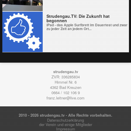
Informationen zur Datenschutzrichtlinie von
YouTube findest Du hier: Google - Privacy &
Terms. Blockiere YouTube-Videos in Zukunft
nicht mehr. Video laden Produced […]
Strudengau.TV: Die Zukunft hat
begonnen
iPad - das Apple Surfbrett im Dauertest und zwar
zu jeder Zeit an jedem Ort...
strudengau.tv
ZVR: 336285834
Himmel Nr. 6
4362
Bad Kreuzen
0664 / 102 106 9
franz.leitner@live.com
2010 - 2026 strudengau.tv - Alle Rechte vorbehalten.
Datenschutzerklärung
der Verein und einige Mitglieder
Impressum