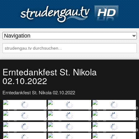
s
t
r
u
d
Erntedankfest St. Nikola
e
02.10.2022
n
Erntedankfest St. Nikola 02.10.2022
g
a
u
.
t