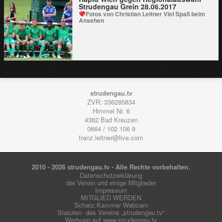
Strudengau Grein 28.06.2017
Fotos von Christian Leitner
Viel Spaß beim
Ansehen
strudengau.tv
ZVR: 336285834
Himmel Nr. 6
4362
Bad Kreuzen
0664 / 102 106 9
franz.leitner@live.com
2010 - 2026 strudengau.tv - Alle Rechte vorbehalten.
Datenschutzerklärung
der Verein und einige Mitglieder
Impressum
MITGLIED WERDEN
Schatz.Kammer Webcam
Statuten des Vereins „strudengau.tv“
Werbung auf www.strudengau.tv