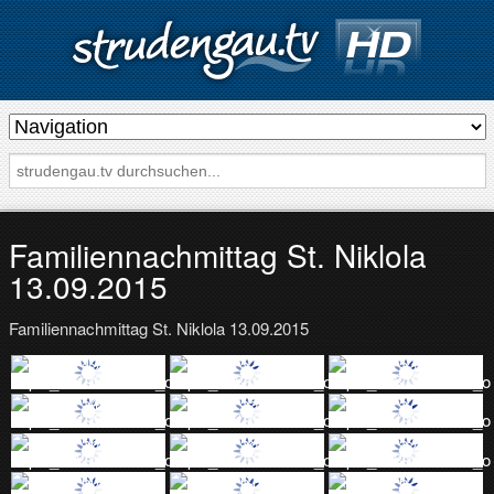
s
t
r
u
d
Familiennachmittag St. Niklola
e
13.09.2015
n
Familiennachmittag St. Niklola 13.09.2015
g
a
u
.
t