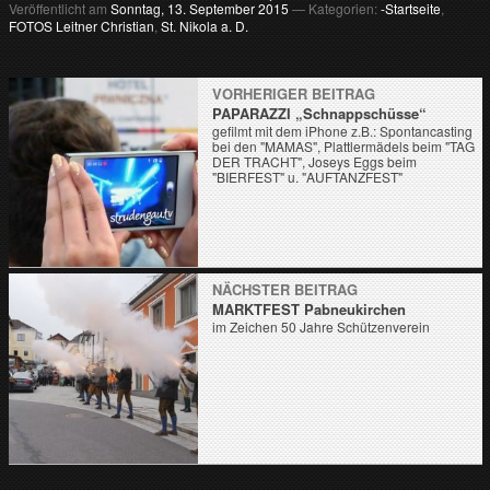
Veröffentlicht am
Sonntag, 13. September 2015
— Kategorien:
-Startseite
,
FOTOS Leitner Christian
,
St. Nikola a. D.
VORHERIGER BEITRAG
PAPARAZZI „Schnappschüsse“
gefilmt mit dem iPhone z.B.: Spontancasting
bei den "MAMAS", Plattlermädels beim "TAG
DER TRACHT", Joseys Eggs beim
"BIERFEST" u. "AUFTANZFEST"
NÄCHSTER BEITRAG
MARKTFEST Pabneukirchen
im Zeichen 50 Jahre Schützenverein