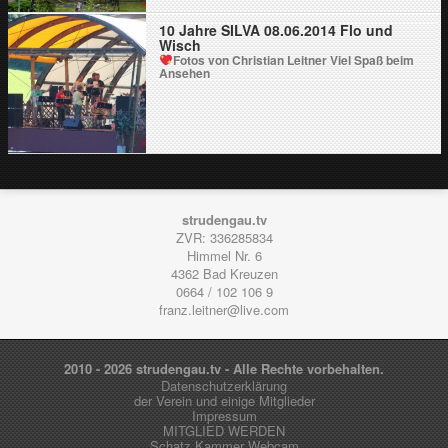
10 Jahre SILVA 08.06.2014 Flo und
Wisch
Fotos von Christian Leitner
Viel Spaß beim
Ansehen
strudengau.tv
ZVR: 336285834
Himmel Nr. 6
4362
Bad Kreuzen
0664 / 102 106 9
franz.leitner@live.com
2010 - 2026 strudengau.tv - Alle Rechte vorbehalten.
Datenschutzerklärung
der Verein und einige Mitglieder
Impressum
MITGLIED WERDEN
Schatz.Kammer Webcam