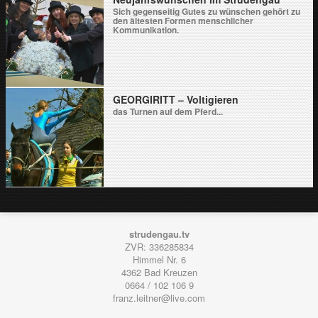
Sich gegenseitig Gutes zu wünschen gehört zu
den ältesten Formen menschlicher
Kommunikation.
GEORGIRITT – Voltigieren
das Turnen auf dem Pferd...
strudengau.tv
ZVR: 336285834
Himmel Nr. 6
4362
Bad Kreuzen
0664 / 102 106 9
franz.leitner@live.com