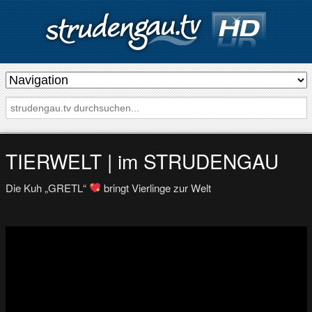
s
t
r
u
d
TIERWELT | im STRUDENGAU
e
Die Kuh „GRETL“
bringt Vierlinge zur Welt
n
g
a
u
.
t