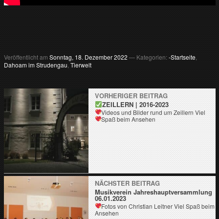
Veröffentlicht am
Sonntag, 18. Dezember 2022
— Kategorien:
-Startseite
,
Dahoam im Strudengau
,
Tierwelt
VORHERIGER BEITRAG
ZEILLERN | 2016-2023
Videos und Bilder rund um Zeillern
Viel
Spaß beim Ansehen
NÄCHSTER BEITRAG
Musikverein Jahreshauptversammlung
06.01.2023
Fotos von Christian Leitner
Viel Spaß beim
Ansehen