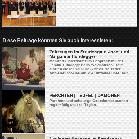
Diese Beiträge könnten Sie auch interessieren:
Zeitzeugen im Strudengau: Josef und
Margarete Hundegger
Manfred Hinterdorfer im Gespräch mit der
Familie Hundegger aus Waldhausen. Beim
starten dieser YouTube-Videos, setzt der
Anbieter Cookies ein, die Hinweise über Dein
Nutzerverhalten sammelt.Klicke auf Video laden
wenn Du damit einverstanden bist.Durch das
Laden des Videos akzeptierst Du die
Datenschutzerklärung von YouTube.Weitere
Informationen zur Datenschutzrichtlinie von
PERCHTEN | TEUFEL | DÄMONEN
YouTube findest Du hier: Google - Privacy & […]
Perchten und schaurige Gestalten besuchen
regelmäßig unsere Region.
Neujahrswünschen im Strudengau