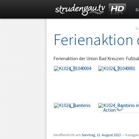
D
D
s
Ferienaktion
t
Ferienaktion der Union Bad Kreuzen: Fußbal
r
u
d
e
n
Veröffentlicht am
Sonntag, 12. August 2012
— Kategori