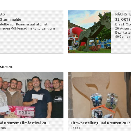
RAG
NÄCHSTE
 Sturmmühle
21. ORTS
üllte sich Kommerzialrat Ernst
Die 21. Ob
m neuen Mühlenrad im Kulturzentrum
26. August
Bezirksst
90 Gemeind
sieren:
d Kreuzen: Filmfestival 2011
Firmvorstellung Bad Kreuzen 2012
otos
Fotos