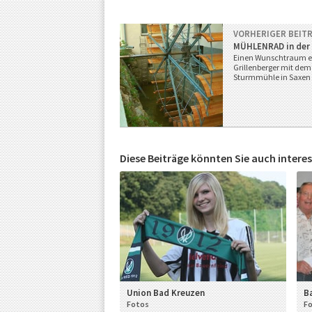
g
a
VORHERIGER BEIT
MÜHLENRAD in der
Einen Wunschtraum erf
u
Grillenberger mit de
Sturmmühle in Saxen
.
t
Diese Beiträge könnten Sie auch interes
v
…
m
e
h
r
Union Bad Kreuzen
Ba
T
Fotos
F