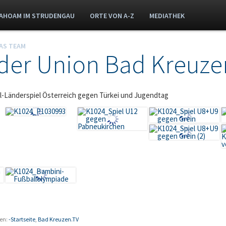
AHOAM IM STRUDENGAU
ORTE VON A-Z
MEDIATHEK
AS TEAM
 der Union Bad Kreuze
l-Länderspiel Österreich gegen Türkei und Jugendtag
en:
-Startseite
,
Bad Kreuzen.TV