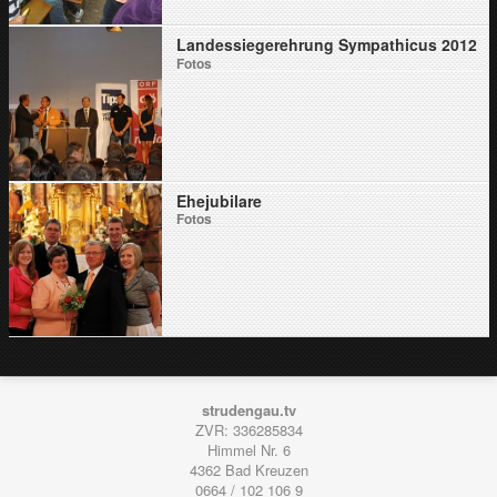
Landessiegerehrung Sympathicus 2012
Fotos
Ehejubilare
Fotos
strudengau.tv
ZVR: 336285834
Himmel Nr. 6
4362
Bad Kreuzen
0664 / 102 106 9