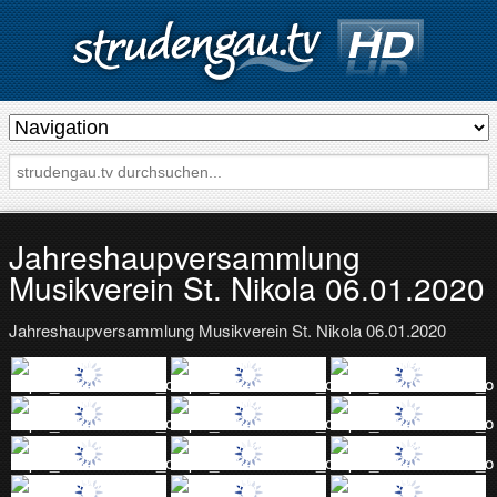
s
t
r
u
d
Jahreshaupversammlung
e
Musikverein St. Nikola 06.01.2020
n
Jahreshaupversammlung Musikverein St. Nikola 06.01.2020
g
a
u
.
t