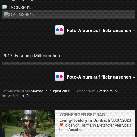
Foto-Album auf flickr ansehen »
2013_Fasching Mitterkirchen
Foto-Album auf flickr ansehen »
Veröffentlicht am
Montag, 7. August 2023
— Kategorien:
-Startseite
,
M
,
Mitterkirchen
,
Orte
VORHERIGER BEITRAG
Living-Hostory in Dimbach 30.07.2023
Fotos von Hermann Eletzhofer
Viel Spaß
beim Ansehen