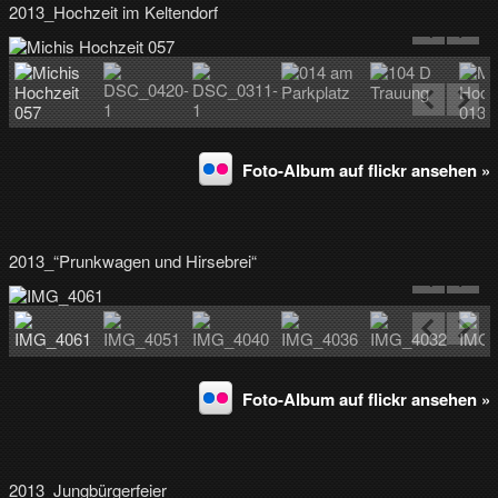
v
2013_Hochzeit im Keltendorf
…
m
e
h
r
T
V
Foto-Album auf flickr ansehen »
a
u
s
d
2013_“Prunkwagen und Hirsebrei“
e
r
R
e
g
i
o
Foto-Album auf flickr ansehen »
n
2013_Jungbürgerfeier