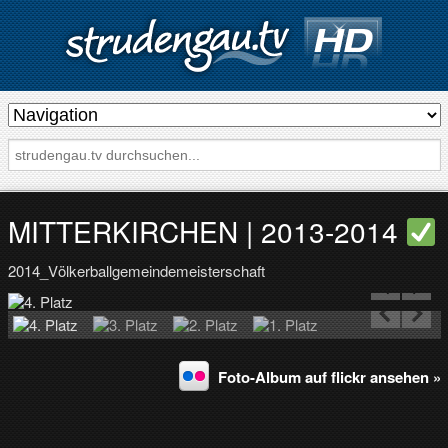
s
t
r
u
d
MITTERKIRCHEN | 2013-2014
e
2014_Völkerballgemeindemeisterschaft
n
g
a
u
Foto-Album auf flickr ansehen »
.
t