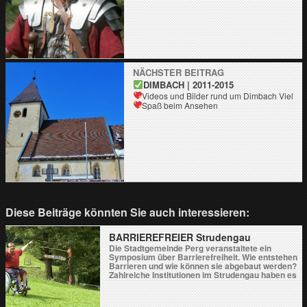
NÄCHSTER BEITRAG
DIMBACH | 2011-2015
Videos und Bilder rund um Dimbach
Viel
Spaß beim Ansehen
Diese Beiträge könnten Sie auch interessieren:
BARRIEREFREIER Strudengau
Die Stadtgemeinde Perg veranstaltete ein
Symposium über Barrierefreiheit. Wie entstehen
Barrieren und wie können sie abgebaut werden?
Zahlreiche Institutionen im Strudengau haben es
sich zur Aufgabe gemacht, im Alltag, Urlaub,
Pflege usw. ein zugeschnittenes Angebot
anzubieten.