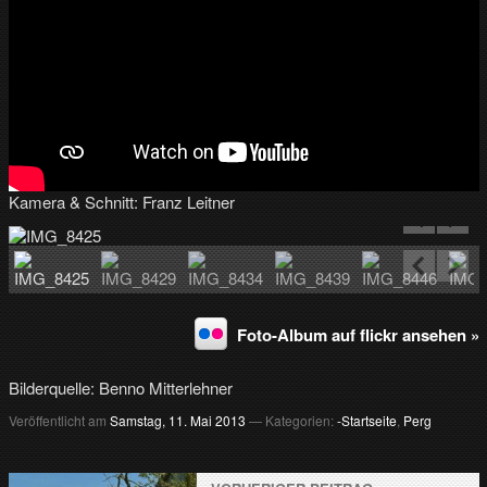
v
…
m
e
h
r
T
V
a
Kamera & Schnitt: Franz Leitner
u
s
d
e
r
R
e
Foto-Album auf flickr ansehen »
g
i
o
Bilderquelle: Benno Mitterlehner
n
Veröffentlicht am
Samstag, 11. Mai 2013
— Kategorien:
-Startseite
,
Perg