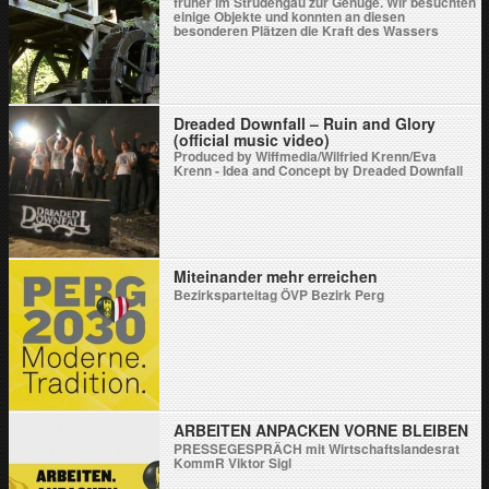
früher im Strudengau zur Genüge. Wir besuchten
einige Objekte und konnten an diesen
besonderen Plätzen die Kraft des Wassers
spüren.
Dreaded Downfall – Ruin and Glory
(official music video)
Produced by Wiffmedia/Wilfried Krenn/Eva
Krenn - Idea and Concept by Dreaded Downfall
Miteinander mehr erreichen
Bezirksparteitag ÖVP Bezirk Perg
ARBEITEN ANPACKEN VORNE BLEIBEN
PRESSEGESPRÄCH mit Wirtschaftslandesrat
KommR Viktor Sigl