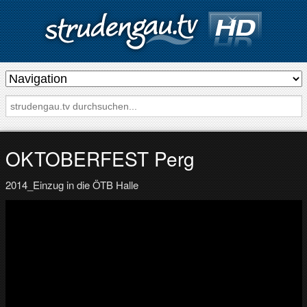
s
t
r
u
d
OKTOBERFEST Perg
e
2014_Einzug in die ÖTB Halle
n
g
a
u
.
t