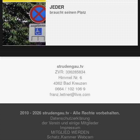
JEDER
braucht seinen Platz
strudengau.tv
ZVR: 336285834
Himmel Nr. 6
4362
Bad Kreuzen
0664 / 102 106 9
franz.leitner@live.com
2010 - 2026 strudengau.tv - Alle Rechte vorbehalten.
Datenschutzerklärung
der Verein und einige Mitglieder
Impressum
MITGLIED WERDEN
Schatz.Kammer Webcam