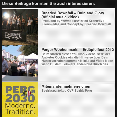
Diese Beiträge könnten Sie auch interessieren:
Dreaded Downfall – Ruin and Glory
(official music video)
Produced by Wiffmedia/Wilfried Krenn/Eva
Krenn - Idea and Concept by Dreaded Downfall
Perger Wochenmarkt – Erdäpfelfest 2012
Beim starten dieser YouTube-Videos, setzt der
Anbieter Cookies ein, die Hinweise über Dein
Nutzerverhalten sammelt.Klicke auf Video laden
wenn Du damit einverstanden bist.Durch das
Laden des Videos akzeptierst Du die
Datenschutzerklärung von YouTube.Weitere
Informationen zur Datenschutzrichtlinie von
YouTube findest Du hier: Google - Privacy &
Terms. Blockiere YouTube-Videos in Zukunft
nicht mehr. Video laden Produced […]
Miteinander mehr erreichen
Bezirksparteitag ÖVP Bezirk Perg