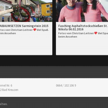
AIBAUMSETZEN Sarmingstein 2015
Fasching Asphaltstockschießen St.
Nikola 06.02.2016
tos von Christian Leitner
Viel Spaß
eim Ansehen
Fotos von Christian Leitner
Viel Sp
beim Ansehen
mel Nr. 6
0664 / 102 106 9
2
Bad Kreuzen
alten.