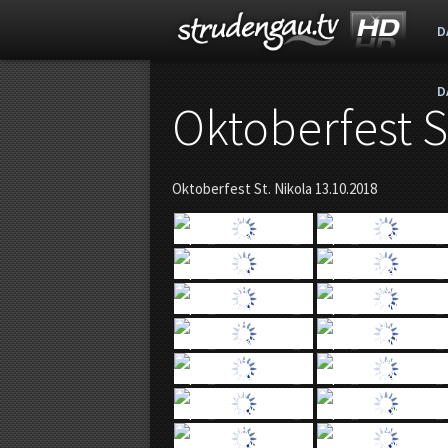
D
D
s
Oktoberfest S
t
Oktoberfest St. Nikola 13.10.2018
r
u
d
e
n