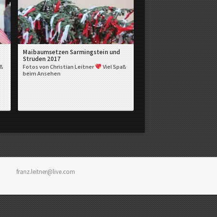
Maibaumsetzen Sarmingstein und
Struden 2017
aß
Fotos von Christian Leitner
Viel Spaß
beim Ansehen
franz.leitner@live.com