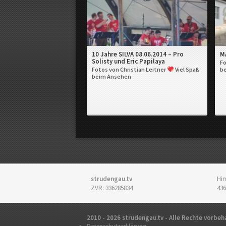
10 Jahre SILVA 08.06.2014 – Pro
M
Solisty und Eric Papilaya
Fo
Fotos von Christian Leitner
Viel Spaß
b
beim Ansehen
strudengau.tv
Him
ZVR: 336285834
436
2010 - 2026 strudengau.tv - Alle Rechte vorbeh