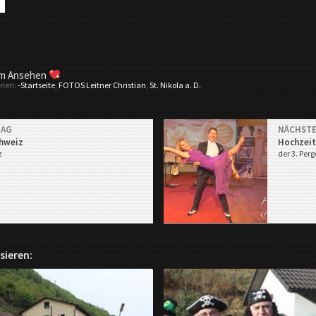
im Ansehen
rien:
-Startseite
,
FOTOS Leitner Christian
,
St. Nikola a. D.
RAG
NÄCHSTE
chweiz
Hochzeit
z
der 3. Per
sieren: