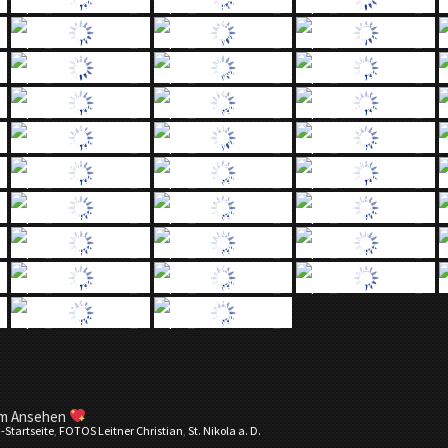
im Ansehen
:
-Startseite
,
FOTOS Leitner Christian
,
St. Nikola a. D.