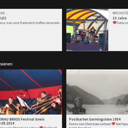
RAG
NÄCHSTE
ILES
10 Jahre 
na, Iran und Österreich treffen einander...
Fotos v
sieren:
ONAU BRASS Festival Grein
Postkarten Sarmingstein 1954
9.05.2014
Fotos von Christian Leitner
Viel Sp
tos von Christian Leitner
Viel Spaß
beim Ansehen