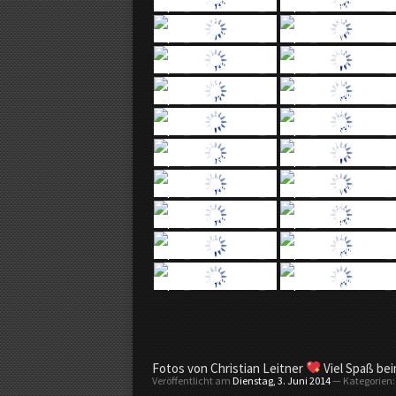
V
a
u
s
d
e
r
R
e
g
i
o
n
Fotos von Christian Leitner
Viel Spaß be
Veröffentlicht am
Dienstag, 3. Juni 2014
— Kategorien