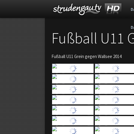
D
D
s
Fußball U11 
t
Fußball U11 Grein gegen Wallsee 2014
r
u
d
e
n