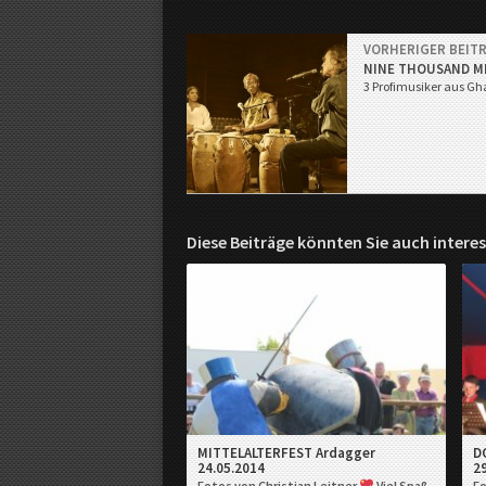
VORHERIGER BEIT
NINE THOUSAND M
3 Profimusiker aus Gha
Diese Beiträge könnten Sie auch interes
MITTELALTERFEST Ardagger
D
24.05.2014
2
Fotos von Christian Leitner
Viel Spaß
Fo