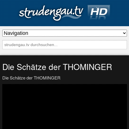
s
t
r
u
d
Die Schätze der THOMINGER
e
Die Schätze der THOMINGER
n
g
a
u
.
t