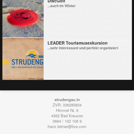
DiscGolf
...auch im Winter
LEADER Tourismusexkursion
...sehr interessant und perfekt organisiert
strudengau.tv
ZVR: 336285834
Himmel Nr. 6
4362
Bad Kreuzen
0664 / 102 106 9
franz.leitner@live.com