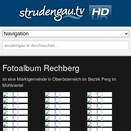
s
t
r
u
d
Fotoalbum Rechberg
e
ist eine Marktgemeinde in Oberösterreich im Bezirk Perg im
n
Mühlviertel
g
a
u
.
t