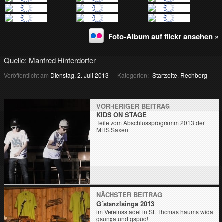
Foto-Album auf flickr ansehen »
Quelle: Manfred Hinterdorfer
Veröffentlicht am
Dienstag, 2. Juli 2013
— Kategorien:
-Startseite
,
Rechberg
VORHERIGER BEITRAG
KIDS ON STAGE
Teile vom Abschlussprogramm 2013 der
MHS Saxen
NÄCHSTER BEITRAG
G´stanzlsinga 2013
im Vereinsstadel in St. Thomas haums wida
gsunga und gspüd!