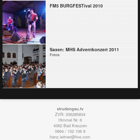
FM5 BURGFESTival 2010
Saxen: MHS Adventkonzert 2011
Fotos
strudengau.tv
ZVR: 336285834
Himmel Nr. 6
4362
Bad Kreuzen
0664 / 102 106 9
franz.leitner@live.com