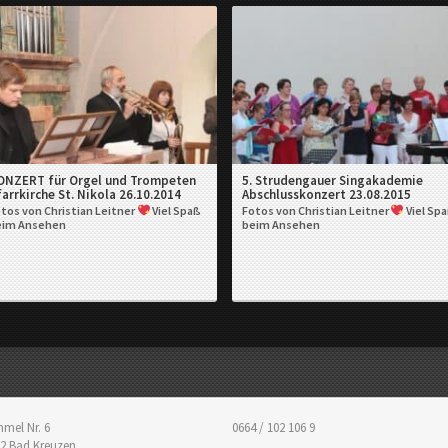
ONZERT für Orgel und Trompeten
5. Strudengauer Singakademie
arrkirche St. Nikola 26.10.2014
Abschlusskonzert 23.08.2015
tos von Christian Leitner
Viel Spaß
Fotos von Christian Leitner
Viel Sp
eim Ansehen
beim Ansehen
mel Nr. 6
0664 / 102 106 9
2
Bad Kreuzen