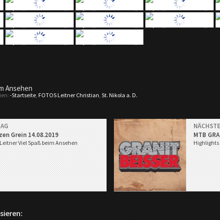
im Ansehen
ien:
-Startseite
,
FOTOS Leitner Christian
,
St. Nikola a. D.
RAG
NÄCHSTE
zen Grein 14.08.2019
MTB GRA
 Leitner
Viel Spaß beim Ansehen
Highlights
sieren: