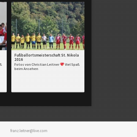
Fußballortsmeisterschaft St. Nikola
2016
aß
Fotos von Christian Leitner
Viel Spaß
beim Ansehen
franz.leitner@live.com