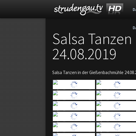
D
D
s
Salsa Tanzen
t
24.08.2019
r
Salsa Tanzen in der Gießenbachmühle 24.08.
u
d
e
n