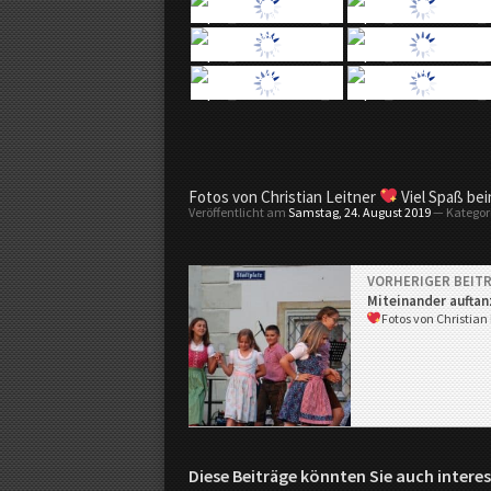
g
a
u
.
Fotos von Christian Leitner
Viel Spaß be
Veröffentlicht am
Samstag, 24. August 2019
— Kategor
t
v
VORHERIGER BEIT
Miteinander auftan
Fotos von Christian
…
m
e
h
r
T
Diese Beiträge könnten Sie auch interes