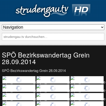
s
t
r
u
d
SPÖ Bezirkswandertag Grein
e
28.09.2014
n
SPÖ Bezirkswandertag Grein 28.09.2014
g
a
u
.
t