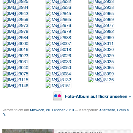
v
…
m
e
h
r
T
V
a
u
s
d
e
r
R
e
g
Foto-Album auf flickr ansehen »
i
o
n
Veröffentlicht am
Mittwoch, 20. Oktober 2010
— Kategorien:
-Startseite
,
Grein a.
D.