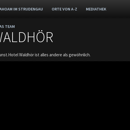
AHOAM IM STRUDENGAU
ORTE VON A-Z
MEDIATHEK
AS TEAM
 WALDHÖR
nst.Hotel Waldhör ist alles andere als gewöhnlich.