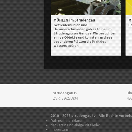
MÜHLEN im Strudengau
M
Getreidemühlen und
Be
Hammerschmieden gab es früher im
Strudengau zur Genüge. Wir besuchten
einige Objekte und konnten an diesen
besonderen Plätzen die Kraft des
Wassers spüren.
strudengau.tv
Him
ZVR: 336285834
436
2010 - 2026 strudengau.tv - Alle Rechte vorbeh
Datenschutzerklärung
der Verein und einige Mitglieder
Impressum