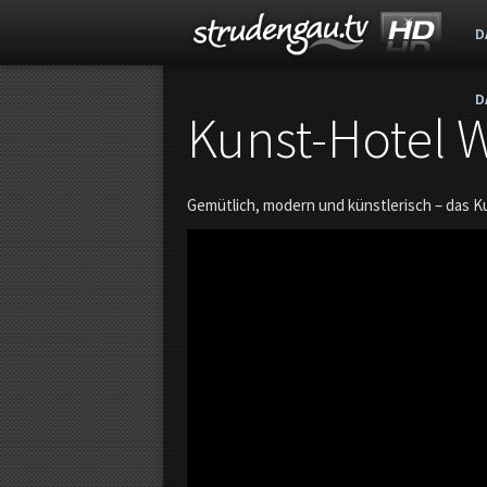
D
D
s
Kunst-Hotel
t
Gemütlich, modern und künstlerisch – das Ku
r
u
d
e
n