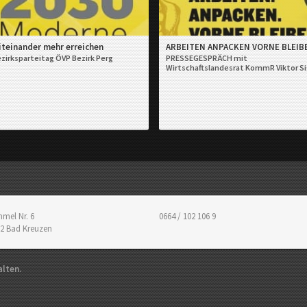
iteinander mehr erreichen
ARBEITEN ANPACKEN VORNE BLEIB
zirksparteitag ÖVP Bezirk Perg
PRESSEGESPRÄCH mit
Wirtschaftslandesrat KommR Viktor Si
mel Nr. 6
0664 / 102 106 9
2
Bad Kreuzen
alten.