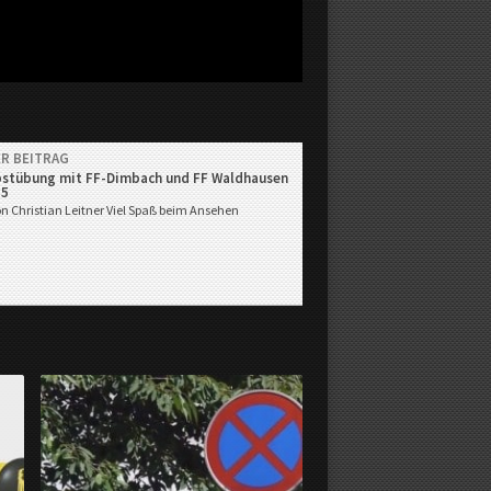
R BEITRAG
bstübung mit FF-Dimbach und FF Waldhausen
15
on Christian Leitner
Viel Spaß beim Ansehen