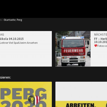
en:
-Startseite
,
Perg
RAG
NÄCHSTE
Nikola 04.10.2015
FF – Her
10.10.20
 Leitner
Viel Spaß beim Ansehen
Fotos v
sieren: