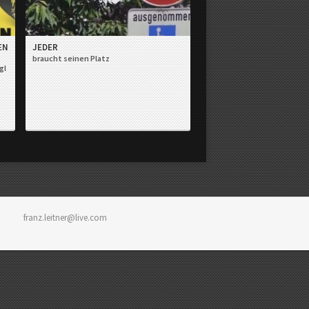
EN
JEDER
braucht seinen Platz
gl
franz.leitner@live.com