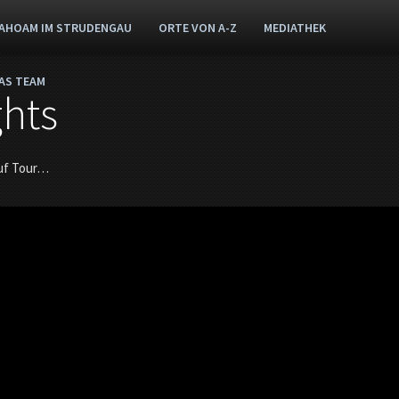
AHOAM IM STRUDENGAU
ORTE VON A-Z
MEDIATHEK
AS TEAM
ghts
auf Tour…