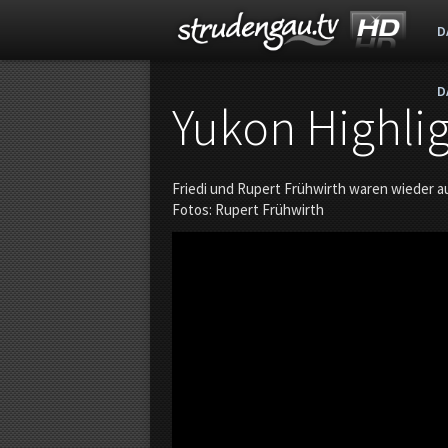
D
D
s
Yukon Highli
t
Friedi und Rupert Frühwirth waren wieder 
r
Fotos: Rupert Frühwirth
u
d
e
n