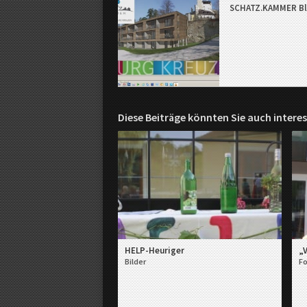
V
SCHATZ.KAMMER Bl
a
u
s
d
e
r
R
e
Diese Beiträge könnten Sie auch interes
g
i
o
n
HELP-Heuriger
„V
Bilder
F