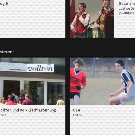
og 6
Gstanzln
Lustige Gs
gesungen u
sieren:
ollton und Voix Liad“ Eröffnung
U14
otos
Fotos