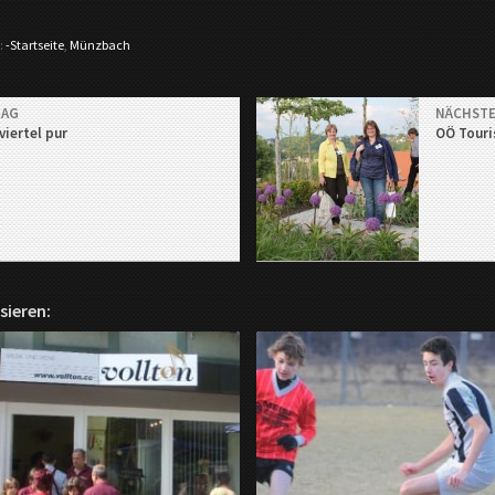
:
-Startseite
,
Münzbach
RAG
NÄCHSTE
viertel pur
OÖ Touri
sieren: