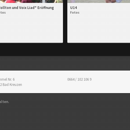
ollton und Voix Liad“ Eröffnung
U14
otos
Fotos
mel Nr. 6
0664 / 102 106 9
2
Bad Kreuzen
alten.