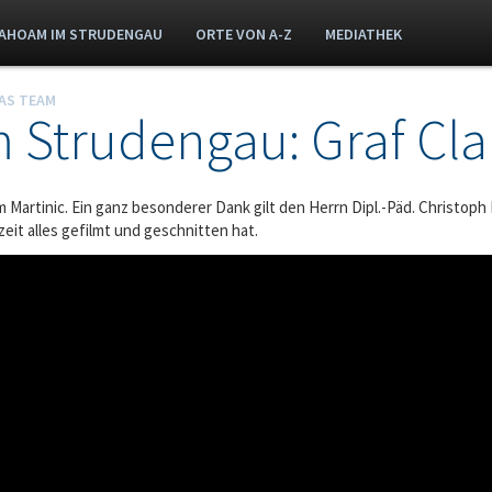
AHOAM IM STRUDENGAU
ORTE VON A-Z
MEDIATHEK
AS TEAM
m Strudengau: Graf Cl
m Martinic. Ein ganz besonderer Dank gilt den Herrn Dipl.-Päd. Christoph
eit alles gefilmt und geschnitten hat.