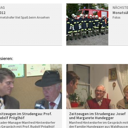
RAG
NÄCHSTE
012
Monatsüb
almetshofer
Viel Spaß beim Ansehen
Fotos
sieren:
eitzeugen im Strudengau: Prof.
Zeitzeugen im Strudengau: Josef
udolf Pröglhöf
und Margarete Hundegger
ader-Manager Manfred Hinterdorfer
Manfred Hinterdorfer im Gespräch mi
 Gespräch mit Prof. Rudolf Pröglhöf
der Familie Hundegger aus Waldhause