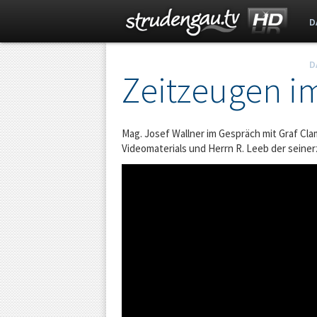
D
D
s
Zeitzeugen i
t
Mag. Josef Wallner im Gespräch mit Graf Cla
r
Videomaterials und Herrn R. Leeb der seinerz
u
d
e
n