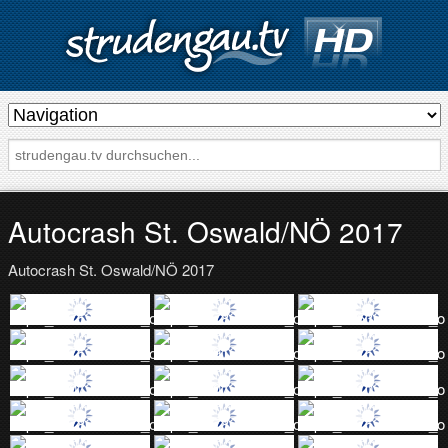
s
t
r
u
d
Autocrash St. Oswald/NÖ 2017
e
Autocrash St. Oswald/NÖ 2017
n
g
a
u
.
t