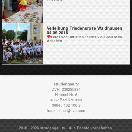
Verleihung Friedensrose Waldhausen
04.09.2016
Fotos von Christian Leitner
Viel Spaß beim
Ansehen
strudengau.tv
ZVR: 336285834
Himmel Nr. 6
4362
Bad Kreuzen
0664 / 102 106 9
franz.leitner@live.com
2010 - 2026 strudengau.tv - Alle Rechte vorbehalten.