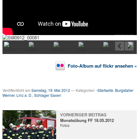
v
…
m
e
h
r
T
V
a
u
s
Foto-Album auf flickr ansehen »
d
e
r
R
Veröffentlicht am
Samstag, 19. Mai 2012
— Kategorien:
-Startseite
,
Burgstaller
e
Werner
,
Linz a. D.
,
Schlager Saxen
g
i
o
n
VORHERIGER BEITRAG
Monatsübung FF 18.05.2012
Fotos