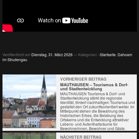
Veröffentlicht am
Dienstag, 31. März 2026
— Kategorien:
-Startseite
,
Dahoam
im Strudengau
VORHERIGER BEITRAG
MAUTHAUSEN – Tourismus & Dorf-
und Stadtentwicklung
MAUTHAUSEN Tourismus & Dorf- und
Stadtentwicklung stärkt die regionale
Identität, fördert nachhaltigen Tourismus und
gestaltet den Ort zukunftsorientiert weiter. Im
Mittelpunkt stehen die Bewahrung des
historischen Erbes, die Belebung des
Ortskerns und die Entwicklung attraktiver
Lebens- und Aufenthaltsräume für
Bewohnerinnen, Bewohner und Gäste.
NÄCHSTER BEITRAG