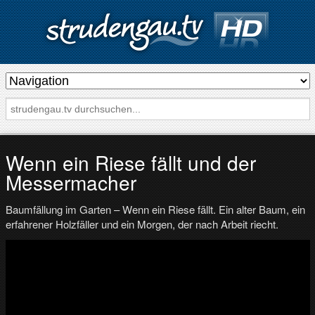
s
t
r
u
d
Wenn ein Riese fällt und der
e
Messermacher
n
Baumfällung im Garten – Wenn ein Riese fällt. Ein alter Baum, ein
g
erfahrener Holzfäller und ein Morgen, der nach Arbeit riecht.
a
u
.
t