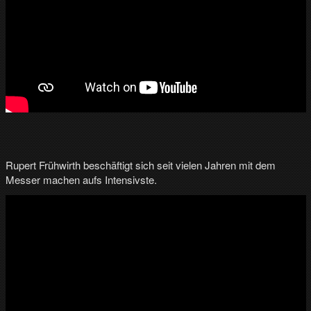
v
…
m
e
h
r
T
V
a
u
s
d
Rupert Frühwirth beschäftigt sich seit vielen Jahren mit dem
e
r
Messer machen aufs Intensivste.
R
e
g
i
o
n