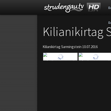
D
D
s
Kilianikirtag
t
Kilianikirtag Sarmingstein 10.07.2016
r
u
d
e
n