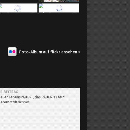
Foto-Album auf flickr ansehen »
R BEITRAG
gauer LebensPAUER „das PAUER TEAM“
es Team stellt sich vor