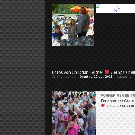
g
a
u
.
t
Fotos von Christian Leitner
Viel Spaß be
v
Veröffentlicht am
Sonntag, 10. Juli 2016
— Kategorien:
VORHERIGER BEIT
…
Feuerzauber Grein
m
Fotos von Christian
e
h
r
T