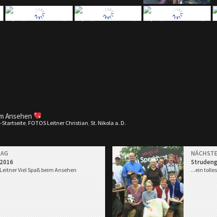
im Ansehen
-Startseite
,
FOTOS Leitner Christian
,
St. Nikola a. D.
RAG
NÄCHSTE
 2016
Struden
 Leitner
Viel Spaß beim Ansehen
...ein toll