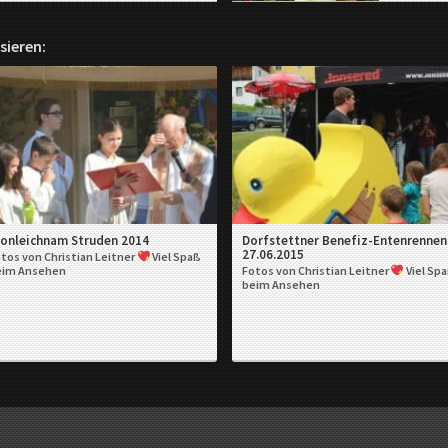
sieren:
ronleichnam Struden 2014
Dorfstettner Benefiz-Entenrennen
27.06.2015
tos von Christian Leitner
Viel Spaß
eim Ansehen
Fotos von Christian Leitner
Viel Sp
beim Ansehen