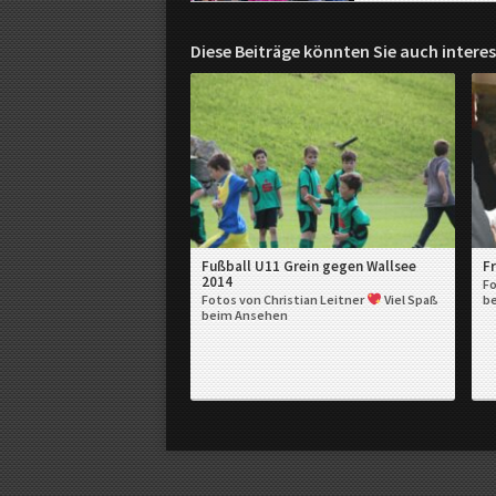
V
a
u
Diese Beiträge könnten Sie auch interes
s
d
e
r
R
e
g
i
o
n
Fußball U11 Grein gegen Wallsee
F
2014
Fo
Fotos von Christian Leitner
Viel Spaß
b
beim Ansehen