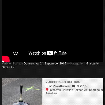
v
…
m
e
h
r
T
V
a
u
s
d
e
r
Veröffentlicht am
Donnerstag, 24. September 2015
— Kategorien:
-Startseite
,
R
Saxen.TV
e
g
i
o
VORHERIGER BEITRAG
n
ESV Pokalturnier 18.09.2015
Fotos von Christian Leitner
Viel Spaß beim
Ansehen