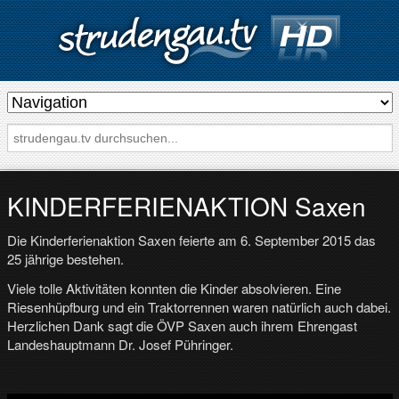
s
t
r
u
d
KINDERFERIENAKTION Saxen
e
Die Kinderferienaktion Saxen feierte am 6. September 2015 das
n
25 jährige bestehen.
g
Viele tolle Aktivitäten konnten die Kinder absolvieren. Eine
a
Riesenhüpfburg und ein Traktorrennen waren natürlich auch dabei.
u
Herzlichen Dank sagt die ÖVP Saxen auch ihrem Ehrengast
.
Landeshauptmann Dr. Josef Pühringer.
t