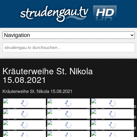
s
t
r
u
d
Kräuterweihe St. Nikola
e
15.08.2021
n
Kräuterweihe St. Nikola 15.08.2021
g
a
u
.
t