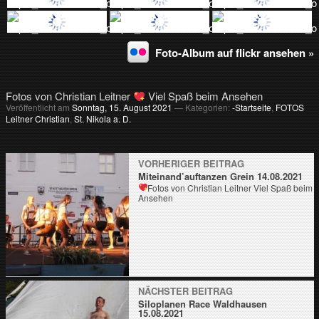
v
…
m
Foto-Album auf flickr ansehen »
e
h
r
T
Fotos von Christian Leitner
Viel Spaß beim Ansehen
V
Veröffentlicht am
Sonntag, 15. August 2021
— Kategorien:
-Startseite
,
FOTOS
a
Leitner Christian
,
St. Nikola a. D.
u
s
d
VORHERIGER BEITRAG
e
Miteinand’auftanzen Grein 14.08.2021
r
Fotos von Christian Leitner
Viel Spaß beim
R
Ansehen
e
g
i
o
n
NÄCHSTER BEITRAG
Siloplanen Race Waldhausen
15.08.2021