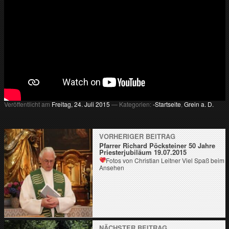
v
…
m
e
h
r
T
V
a
u
s
Veröffentlicht am
Freitag, 24. Juli 2015
— Kategorien:
-Startseite
,
Grein a. D.
d
e
r
VORHERIGER BEITRAG
R
Pfarrer Richard Pöcksteiner 50 Jahre
e
Priesterjubiläum 19.07.2015
g
Fotos von Christian Leitner
Viel Spaß beim
Ansehen
i
o
n
NÄCHSTER BEITRAG