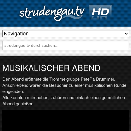
s
t
r
u
d
MUSIKALISCHER ABEND
e
Den Abend eröffnete die Trommelgruppe PetePa Drummer.
n
Anschließend waren die Besucher zu einer musikalischen Runde
g
eingeladen.
a
Alle konnten mitmachen, zuhören und einfach einen gemütlichen
Abend genießen.
u
.
t