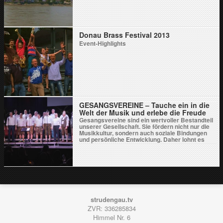
Donau Brass Festival 2013
Event-Highlights
GESANGSVEREINE – Tauche ein in die
Welt der Musik und erlebe die Freude
am gemeinsamen Singen.
Gesangsvereine sind ein wertvoller Bestandteil
unserer Gesellschaft. Sie fördern nicht nur die
Musikkultur, sondern auch soziale Bindungen
und persönliche Entwicklung. Daher lohnt es
sich, einen Gesangsverein zu finden, der zu
deinen Interessen und Bedürfnissen passt. Lass
dich von der Leidenschaft der Musik mitreißen
und werde Teil einer lebendigen Gemeinschaft!
Tauche ein in die Welt der Musik und erlebe die
Freude am gemeinsamen Singen.
strudengau.tv
ZVR: 336285834
Himmel Nr. 6