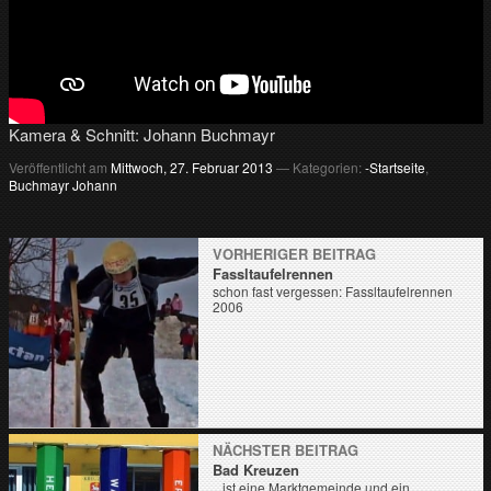
v
…
m
e
h
r
Kamera & Schnitt: Johann Buchmayr
T
V
Veröffentlicht am
Mittwoch, 27. Februar 2013
— Kategorien:
-Startseite
,
a
Buchmayr Johann
u
s
d
VORHERIGER BEITRAG
e
Fassltaufelrennen
r
schon fast vergessen: Fassltaufelrennen
R
2006
e
g
i
o
n
NÄCHSTER BEITRAG
Bad Kreuzen
...ist eine Marktgemeinde und ein