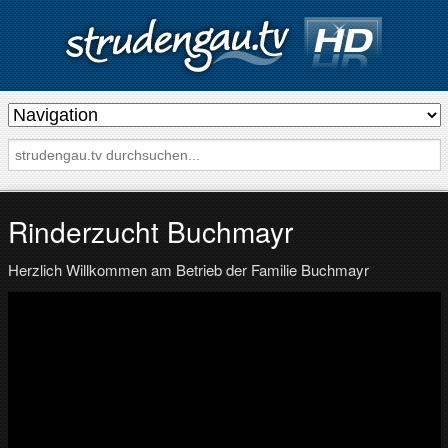
s
t
r
u
d
Rinderzucht Buchmayr
e
Herzlich Willkommen am Betrieb der Familie Buchmayr
n
g
a
u
.
t