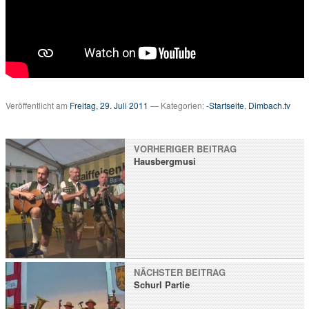
v
…
m
e
h
r
T
V
Veröffentlicht am
Freitag, 29. Juli 2011
— Kategorien:
-Startseite
,
Dimbach.tv
a
u
s
VORHERIGER BEITRAG
d
Hausbergmusi
e
r
R
e
g
i
o
n
NÄCHSTER BEITRAG
Schurl Partie