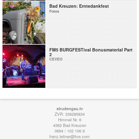
Bad Kreuzen: Erntedankfest
Fotos
FM5 BURGFESTival Bonusmaterial Part
2
CEVEO
strudengau.tv
ZVR: 336285834
Himmel Nr. 6
4362
Bad Kreuzen
0664 / 102 106 9
franz.leitner@live.com