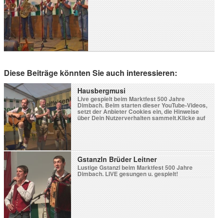
Diese Beiträge könnten Sie auch interessieren:
Hausbergmusi
Live gespielt beim Marktfest 500 Jahre
Dimbach. Beim starten dieser YouTube-Videos,
setzt der Anbieter Cookies ein, die Hinweise
über Dein Nutzerverhalten sammelt.Klicke auf
Video laden wenn Du damit einverstanden
bist.Durch das Laden des Videos akzeptierst Du
die Datenschutzerklärung von YouTube.Weitere
Informationen zur Datenschutzrichtlinie von
YouTube findest Du hier: Google - Privacy &
Terms. Blockiere YouTube-Videos […]
Gstanzln Brüder Leitner
Lustige Gstanzl beim Marktfest 500 Jahre
Dimbach. LIVE gesungen u. gespielt!