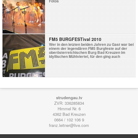
Fotos
FM5 BURGFESTival 2010
Wer in den letzten beiden Jahren zu Gast war bei
einem der legendären FM5 Burgfeste auf der
oberösterreichischen Burg Bad Kreuzen im
idyllischen Mühlviertel, für den ging auch
diesmal kein Weg daran vorbei. Neben diversen
Headlinern betraten auch zwei ambitionierte
Bands aus der näheren Umgebung Bad
Kreuzens auf die Bühne… Beim starten dieser
YouTube-Videos, setzt […]
strudengau.tv
ZVR: 336285834
Himmel Nr. 6
4362
Bad Kreuzen
0664 / 102 106 9
franz.leitner@live.com