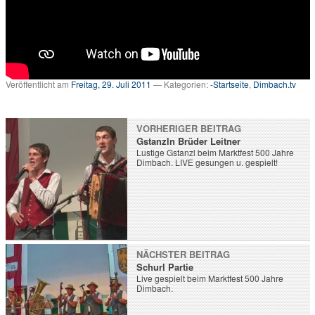
v
…
m
e
h
r
Veröffentlicht am
Freitag, 29. Juli 2011
— Kategorien:
-Startseite
,
Dimbach.tv
T
V
a
VORHERIGER BEITRAG
u
Gstanzln Brüder Leitner
s
Lustige Gstanzl beim Marktfest 500 Jahre
d
Dimbach. LIVE gesungen u. gespielt!
e
r
R
e
g
i
o
NÄCHSTER BEITRAG
n
Schurl Partie
Live gespielt beim Marktfest 500 Jahre
Dimbach.