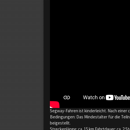
g
a
u
.
t
v
…
m
e
Segway-Fahren ist kinderleicht. Nach einer 
h
Bedingungen: Das Mindestalter für die Teiln
r
beigestellt.
T
Streckenlänge: ca. 15 km Fahrtdauer: ca. 2 S