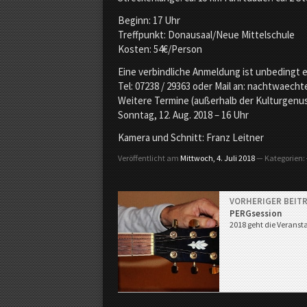
V
a
Beginn: 17 Uhr
u
Treffpunkt: Donausaal/Neue Mittelschule
s
Kosten: 54€/Person
d
e
Eine verbindliche Anmeldung ist unbedingt e
r
Tel: 07238 / 29363 oder Mail an: nachtwaec
R
Weitere Termine (außerhalb der Kulturgenu
e
Sonntag, 12. Aug. 2018 – 16 Uhr
g
i
Kamera und Schnitt: Franz Leitner
o
Veröffentlicht am
Mittwoch, 4. Juli 2018
— Kategorien:
n
VORHERIGER BEIT
PERGsession
2018 geht die Veransta