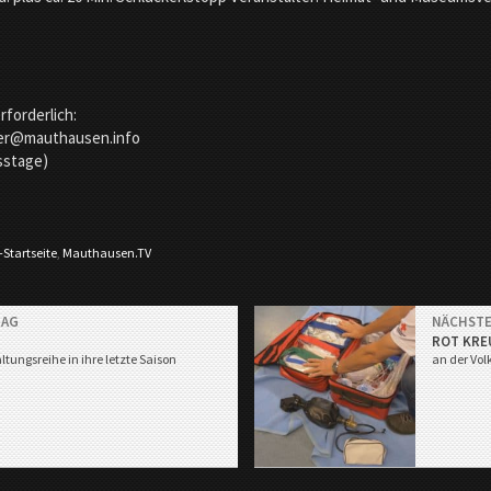
rforderlich:
hter@mauthausen.info
sstage)
-Startseite
,
Mauthausen.TV
RAG
NÄCHSTE
ROT KRE
ltungsreihe in ihre letzte Saison
an der Vo