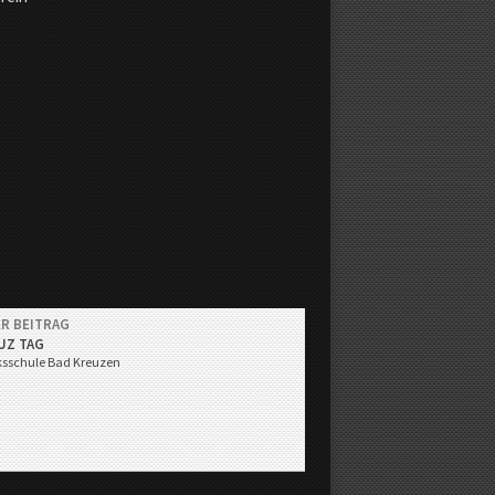
R BEITRAG
UZ TAG
lksschule Bad Kreuzen