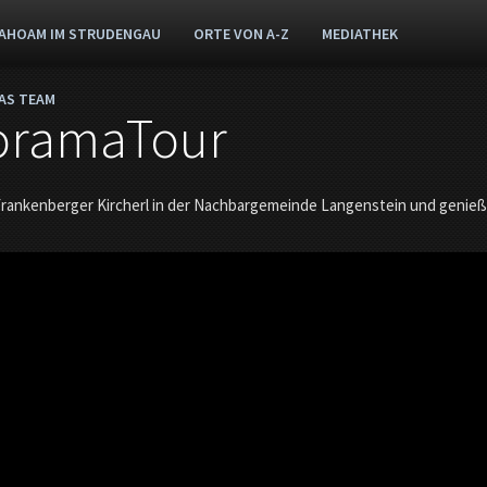
AHOAM IM STRUDENGAU
ORTE VON A-Z
MEDIATHEK
AS TEAM
oramaTour
rankenberger Kircherl in der Nachbargemeinde Langenstein und genie