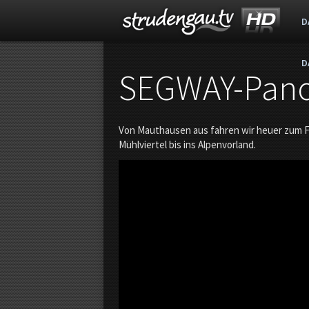
D
D
s
SEGWAY-Pan
t
Von Mauthausen aus fahren wir heuer zum F
r
Mühlviertel bis ins Alpenvorland.
u
d
e
n