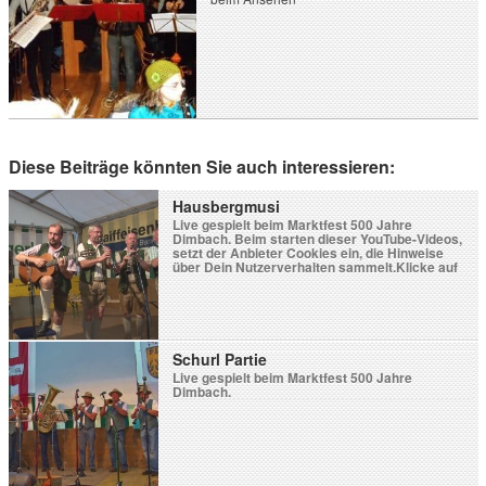
Diese Beiträge könnten Sie auch interessieren:
Hausbergmusi
Live gespielt beim Marktfest 500 Jahre
Dimbach. Beim starten dieser YouTube-Videos,
setzt der Anbieter Cookies ein, die Hinweise
über Dein Nutzerverhalten sammelt.Klicke auf
Video laden wenn Du damit einverstanden
bist.Durch das Laden des Videos akzeptierst Du
die Datenschutzerklärung von YouTube.Weitere
Informationen zur Datenschutzrichtlinie von
YouTube findest Du hier: Google - Privacy &
Terms. Blockiere YouTube-Videos […]
Schurl Partie
Live gespielt beim Marktfest 500 Jahre
Dimbach.