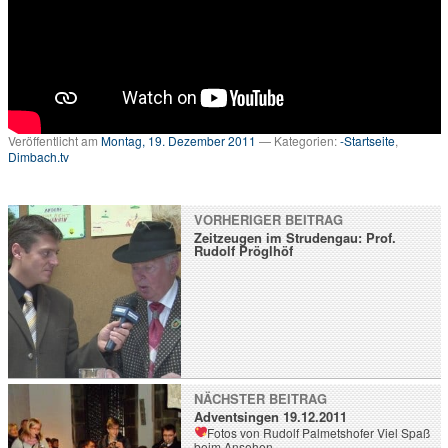
v
…
m
e
h
r
T
Veröffentlicht am
Montag, 19. Dezember 2011
— Kategorien:
-Startseite
,
V
Dimbach.tv
a
u
s
VORHERIGER BEITRAG
d
Zeitzeugen im Strudengau: Prof.
e
Rudolf Pröglhöf
r
R
e
g
i
o
n
NÄCHSTER BEITRAG
Adventsingen 19.12.2011
Fotos von Rudolf Palmetshofer
Viel Spaß
beim Ansehen