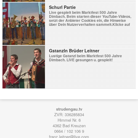
Schurl Partie
Live gespielt beim Marktfest 500 Jahre
Dimbach. Beim starten dieser YouTube-Videos,
setzt der Anbieter Cookies ein, die Hinweise
über Dein Nutzerverhalten sammelt.Klicke auf
Video laden wenn Du damit einverstanden
bist.Durch das Laden des Videos akzeptierst Du
die Datenschutzerklärung von YouTube.Weitere
Informationen zur Datenschutzrichtlinie von
YouTube findest Du hier: Google - Privacy &
Terms. Blockiere YouTube-Videos […]
Gstanzln Brüder Leitner
Lustige Gstanzl beim Marktfest 500 Jahre
Dimbach. LIVE gesungen u. gespielt!
strudengau.tv
ZVR: 336285834
Himmel Nr. 6
4362
Bad Kreuzen
0664 / 102 106 9
franz.leitner@live.com