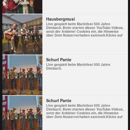
Hausbergmusi
Live gespielt beim Marktfest 500 Jahre
Dimbach. Beim starten dieser YouTube-Videos,
setzt der Anbieter Cookies ein, die Hinweise
über Dein Nutzerverhalten sammelt.Klicke auf
Video laden wenn Du damit einverstanden
bist.Durch das Laden des Videos akzeptierst Du
die Datenschutzerklärung von YouTube.Weitere
Informationen zur Datenschutzrichtlinie von
YouTube findest Du hier: Google - Privacy &
Terms. Blockiere YouTube-Videos […]
Schurl Partie
Live gespielt beim Marktfest 500 Jahre
Dimbach.
Schurl Partie
Live gespielt beim Marktfest 500 Jahre
Dimbach. Beim starten dieser YouTube-Videos,
setzt der Anbieter Cookies ein, die Hinweise
über Dein Nutzerverhalten sammelt.Klicke auf
Video laden wenn Du damit einverstanden
bist.Durch das Laden des Videos akzeptierst Du
die Datenschutzerklärung von YouTube.Weitere