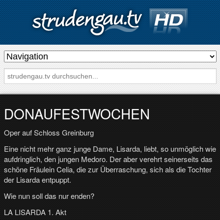
s
t
r
u
d
DONAUFESTWOCHEN
e
Oper auf Schloss Greinburg
n
g
Eine nicht mehr ganz junge Dame, Lisarda, liebt, so unmöglich wie
aufdringlich, den jungen Medoro. Der aber verehrt seinerseits das
a
schöne Fräulein Celia, die zur Überraschung, sich als die Tochter
u
der Lisarda entpuppt.
.
Wie nun soll das nur enden?
t
LA LISARDA 1. Akt