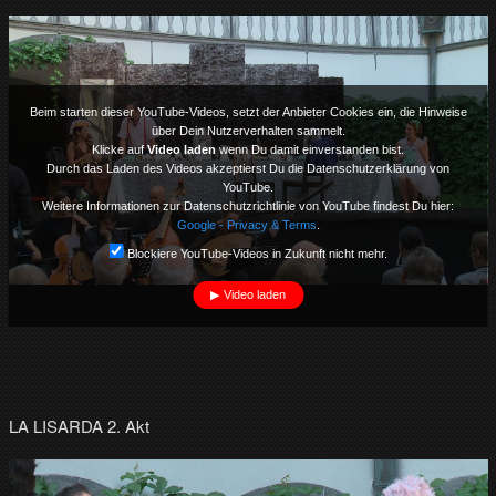
v
…
m
e
h
Beim starten dieser YouTube-Videos, setzt der Anbieter Cookies ein, die Hinweise
r
über Dein Nutzerverhalten sammelt.
T
Klicke auf
Video laden
wenn Du damit einverstanden bist.
V
Durch das Laden des Videos akzeptierst Du die Datenschutzerklärung von
a
YouTube.
u
Weitere Informationen zur Datenschutzrichtlinie von YouTube findest Du hier:
s
Google - Privacy & Terms
.
d
Blockiere YouTube-Videos in Zukunft nicht mehr.
e
r
Video laden
R
e
g
i
o
n
LA LISARDA 2. Akt