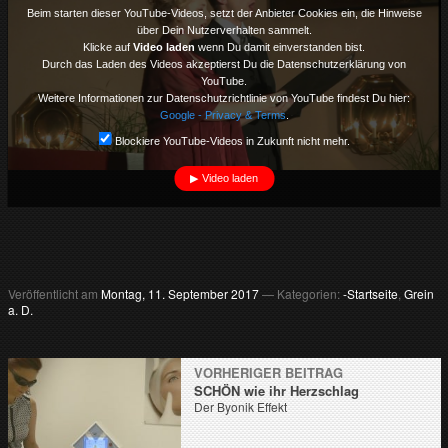
Beim starten dieser YouTube-Videos, setzt der Anbieter Cookies ein, die Hinweise
über Dein Nutzerverhalten sammelt.
Klicke auf
Video laden
wenn Du damit einverstanden bist.
Durch das Laden des Videos akzeptierst Du die Datenschutzerklärung von
YouTube.
Weitere Informationen zur Datenschutzrichtlinie von YouTube findest Du hier:
Google - Privacy & Terms
.
Blockiere YouTube-Videos in Zukunft nicht mehr.
Video laden
Veröffentlicht am
Montag, 11. September 2017
— Kategorien:
-Startseite
,
Grein
a. D.
VORHERIGER BEITRAG
SCHÖN wie ihr Herzschlag
Der Byonik Effekt